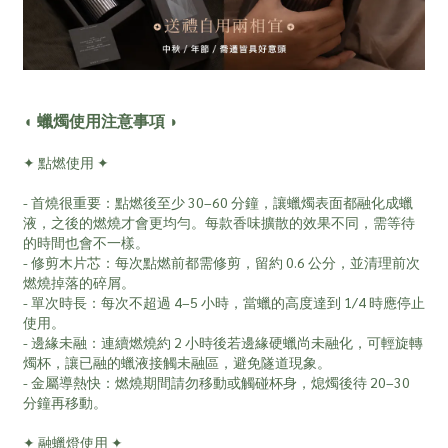
◖ 蠟燭使用注意事項 ◗
✦ 點燃使用 ✦
- 首燒很重要：點燃後至少 30–60 分鐘，讓蠟燭表面都融化成蠟
液，之後的燃燒才會更均勻。每款香味擴散的效果不同，需等待
的時間也會不一樣。
- 修剪木片芯：每次點燃前都需修剪，留約 0.6 公分，並清理前次
燃燒掉落的碎屑。
- 單次時長：每次不超過 4–5 小時，當蠟的高度達到 1/4 時應停止
使用。
- 邊緣未融：連續燃燒約 2 小時後若邊緣硬蠟尚未融化，可輕旋轉
燭杯，讓已融的蠟液接觸未融區，避免隧道現象。
- 金屬導熱快：燃燒期間請勿移動或觸碰杯身，熄燭後待 20–30
分鐘再移動。
✦ 融蠟燈使用 ✦