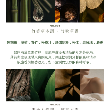
黑胡椒．薄荷．青竹．松樹汁．煙燻冷杉．松木．岩玫瑰．麝香
如同清晨走進竹林，空氣中瀰漫著清新的草木芬多精。
薄荷與岩玫瑰帶來爽朗氣息，伴隨松樹與冷杉的森林清涼，
以麝香與檀香收尾，留下溫潤而沉靜的森林呼吸。