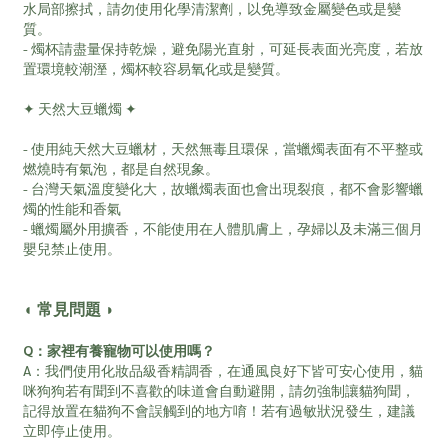
水局部擦拭，請勿使用化學清潔劑，以免導致金屬變色或是變
質。
- 燭杯請盡量保持乾燥，避免陽光直射，可延長表面光亮度，若放
置環境較潮溼，燭杯較容易氧化或是變質。
✦ 天然大豆蠟燭 ✦
- 使用純天然大豆蠟材，天然無毒且環保，當蠟燭表面有不平整或
燃燒時有氣泡，都是自然現象。
- 台灣天氣溫度變化大，故蠟燭表面也會出現裂痕，都不會影響蠟
燭的性能和香氣
- 蠟燭屬外用擴香，不能使用在人體肌膚上，孕婦以及未滿三個月
嬰兒禁止使用。
◖ 常見問題 ◗
Q：家裡有養寵物可以使用嗎？
A：我們使用化妝品級香精調香，在通風良好下皆可安心使用，貓
咪狗狗若有聞到不喜歡的味道會自動避開，請勿強制讓貓狗聞，
記得放置在貓狗不會誤觸到的地方唷！若有過敏狀況發生，建議
立即停止使用。