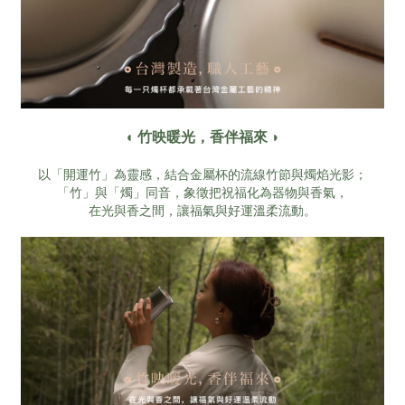
◖ 竹映暖光，香伴福來 ◗
以「開運竹」為靈感，結合金屬杯的流線竹節與燭焰光影；
「竹」與「燭」同音，象徵把祝福化為器物與香氣，
在光與香之間，讓福氣與好運溫柔流動。