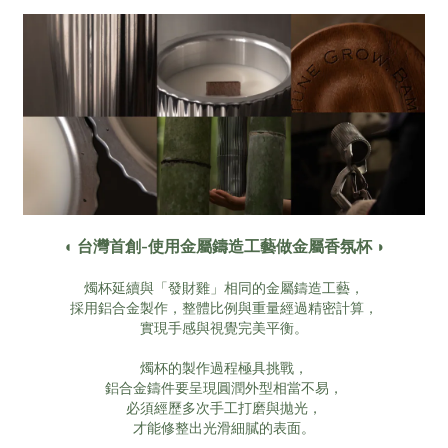
◖ 台灣首創-使用金屬鑄造工藝做金屬香氛杯 ◗
燭杯延續與「發財雞」相同的金屬鑄造工藝，
採用鋁合金製作，整體比例與重量經過精密計算，
實現手感與視覺完美平衡。
燭杯的製作過程極具挑戰，
鋁合金鑄件要呈現圓潤外型相當不易，
必須經歷多次手工打磨與拋光，
才能修整出光滑細膩的表面。