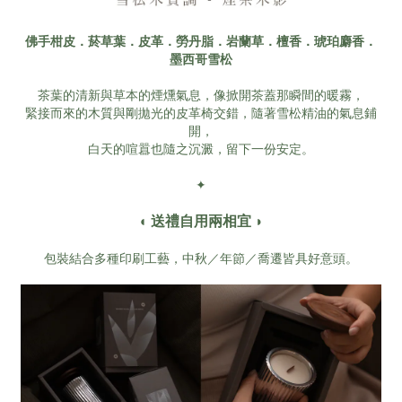
佛手柑皮．菸草葉．皮革．勞丹脂．岩蘭草．檀香．琥珀麝香．
墨西哥雪松
茶葉的清新與草本的煙燻氣息，像掀開茶蓋那瞬間的暖霧，
緊接而來的木質與剛拋光的皮革椅交錯，隨著雪松精油的氣息鋪
開，
白天的喧囂也隨之沉澱，留下一份安定。
✦
◖ 送禮自用兩相宜 ◗
包裝結合多種印刷工藝，中秋／年節／喬遷皆具好意頭。