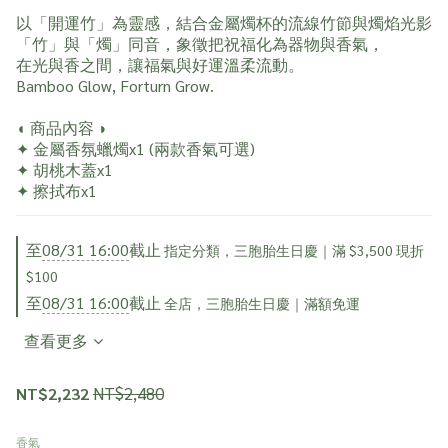
以「開運竹」為靈感，結合金屬燭杯的流線竹節與燭焰光影
「竹」與「燭」同音，象徵把祝福化為器物與香氣，
在光與香之間，讓福氣與好運溫柔流動。
Bamboo Glow, Forturn Grow.
◖ 商品內容 ◗
✦ 金屬香氛蠟燭x1 (兩款香氣可選)
✦ 胡桃木蓋x1
✦ 擦拭布x1
至
08/31 16:00
截止
指定分類，三胞胎生日慶｜滿 $3,500 現折
$100
至
08/31 16:00
截止
全店，三胞胎生日慶｜滿額免運
查看更多
NT$2,480
NT$2,232
香氣