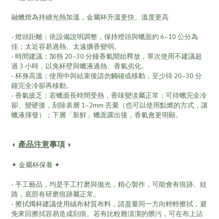
融蠟燈為持續光熱加溫，金屬杯升溫更快、溫度更高
- 燈頭距離：依設備說明調整，保持燈頭與蠟面約 6–10 公分為
佳；太近容易過熱、太遠擴香變弱。
- 時間建議：加熱 20–30 分鐘香氣開始釋放，單次使用不建議超
過 3 小時，以免杯壁與蠟液過熱、香氣劣化。
- 杯身高溫：使用中與結束後請勿觸碰或移動，至少待 20–30 分
鐘完全冷卻再移動。
- 香氣疲乏：若蠟面長時間受熱，香味變淡屬正常；可待蠟完全冷
卻、變硬後，刮除表層 1–2mm 丟棄（也可以使用點燃的方式，讓
蠟液揮發）；下層「新鮮」蠟面露出後，香氣會更明顯。
◖ 產品注意事項 ◗
✦ 金屬杯保養 ✦
- 手工藝品，均是手工打磨與拋光，精心製作，可能會有痕跡、紋
路，底部有研磨痕跡屬正常。
- 擦拭燭杯建議使用絨布材質布料，請盡量同一方向輕輕擦拭，避
免來回擦拭容易造成刮痕。若有比較難清潔的髒污，可在布上沾