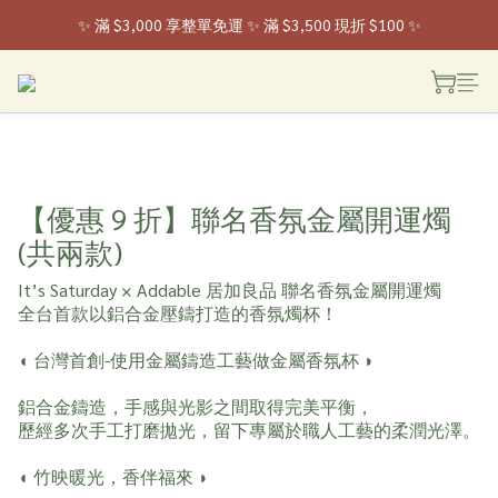
✨ 滿 $3,000 享整單免運 ✨ 滿 $3,500 現折 $100 ✨
 ✨ 全家取貨新登場 ✨ 入會享 50 元購物金
 ✨ 全家取貨新登場 ✨ 入會享 50 元購物金
【優惠 9 折】聯名香氛金屬開運燭
(共兩款)
It’s Saturday × Addable 居加良品 聯名香氛金屬開運燭
全台首款以鋁合金壓鑄打造的香氛燭杯！
◖ 台灣首創-使用金屬鑄造工藝做金屬香氛杯 ◗
鋁合金鑄造，手感與光影之間取得完美平衡，
歷經多次手工打磨拋光，留下專屬於職人工藝的柔潤光澤。
◖ 竹映暖光，香伴福來 ◗