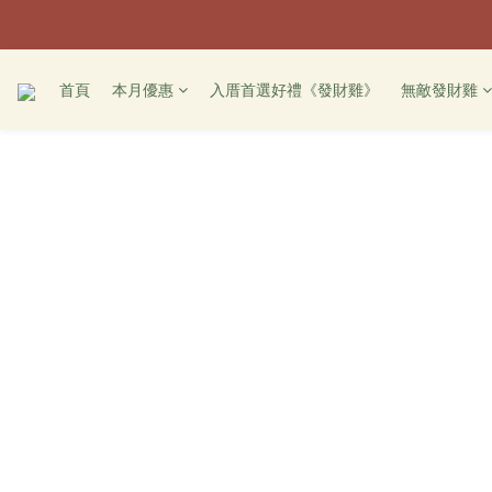
首頁
本月優惠
入厝首選好禮《發財雞》
無敵發財雞