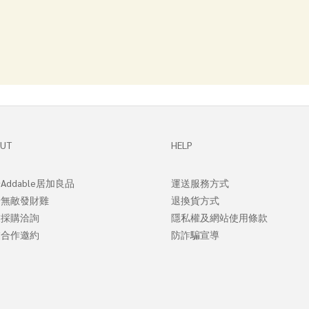
UT
HELP
Addable居加良品
運送服務方式
於無敵發財
雞
退換貨方式
業採購洽詢
隱私權及網站使用條款
業合作邀約
防詐騙宣導