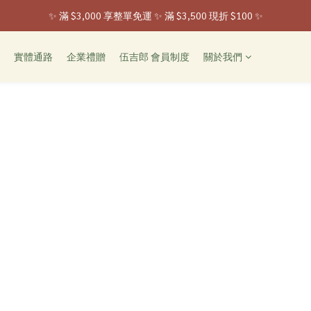
✨ 滿 $3,000 享整單免運 ✨ 滿 $3,500 現折 $100 ✨
 ✨ 全家取貨新登場 ✨ 入會享 50 元購物金
 ✨ 全家取貨新登場 ✨ 入會享 50 元購物金
實體通路
企業禮贈
伍吉郎 會員制度
關於我們