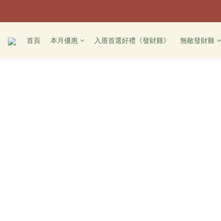
首頁
本月優惠
入厝首選好禮《發財雞》
無敵發財雞