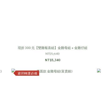
現折 300 元【雙雞報喜組】金雞母組 + 金雞仔組
NT$5,640
NT$5,340
避邪轉運必備