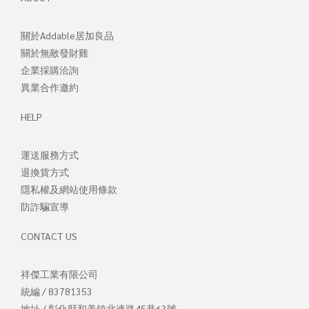
關於Addable居加良品
關於無敵發財
雞
企業採購洽詢
異業合作邀約
HELP
運送服務方式
退換貨方式
隱私權及網站使用條款
防詐騙宣導
CONTACT US
祥傑工業有限公司
統編 / 83781353
地址 / 彰化縣和美鎮北連路45巷63號