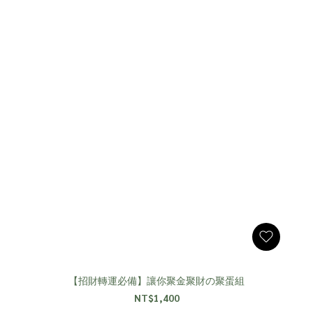
【招財轉運必備】讓你聚金聚財の聚蛋組
NT$1,400