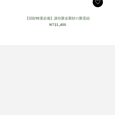
【招財轉運必備】讓你聚金聚財の聚蛋組
NT$1,400