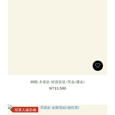
轉雞-木座款-材源滾滾 (亮金/霧金)
NT$3,580
招貴人緣必備