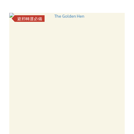
避邪轉運必備