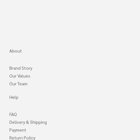
About
Brand Story
Our Values
Our Team
Help
FAQ
Delivery & Shipping
Payment
Return Policy