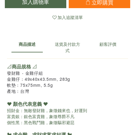
立即購買
加入購物車
加入追蹤清單
商品描述
送貨及付款方
顧客評價
式
📐
商品規格
📐
發財雞 - 金雞仔組
金雞仔：49x40x43.5mm, 283g
軟墊：75x75mm, 5.5g
產地：台灣
❤️
顏色代表意義
❤️
招財金：無敵發財雞，象徵錢來也，好運到
富貴銀：銀色富貴雞，象徵尊爵不凡
個性黑：黑色戰鬥雞，象徵驅邪避惡
🐔
求金雞，求財求富求好運
🐔