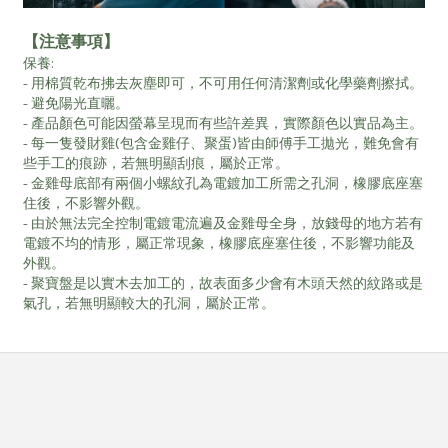
【注意事項】
保養:
- 用棉質乾布拂去灰塵即可，不可用任何清潔劑或化學藥劑擦拭。
- 避免陽光直曬。
- 產品顏色可能因螢幕呈現而有些許差異，實際顏色以實品為主。
- 每一隻發財雞(包含金雞仔、聚蛋)皆由師傅手工拋光，難免會有
些手工的痕跡，若無明顯刮痕，屬於正常。
- 金雞母底部有兩個小螺紋孔為電鍍加工所需之孔洞，橡膠底座塞
住後，不影響外觀。
- 由於無法完全控制電鍍電流遍及金雞母全身，放錢母的地方若有
電鍍不均的情形，屬正常現象，橡膠底座塞住後，不影響功能及
外觀。
- 聚寶盤是以實木去加工的，故表面多少會有木頭天然的紋路或是
氣孔，若無明顯較大的孔洞，屬於正常。