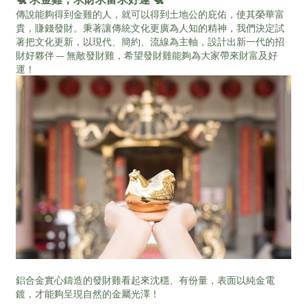
傳說能夠得到金雞的人，就可以得到土地公的庇佑，使其榮華富
貴，賺錢發財。秉著讓傳統文化更廣為人知的精神，我們決定試
著把文化更新，以現代、簡約、流線為主軸，設計出新一代的招
財好夥伴 — 無敵發財雞，希望發財雞能夠為大家帶來財富及好
運！
鋁合金實心鑄造的發財雞看起來沈穩、有份量，表面以純金電
鍍，才能夠呈現自然的金屬光澤！