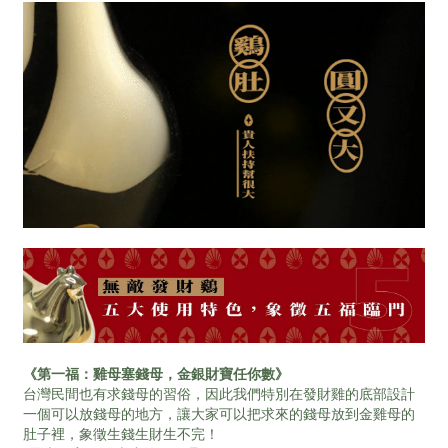
《第一福：雞母塞錢母，金銀財寶任你數》
台灣民間也有求錢母的習俗，因此我們特別在發財雞的底部設計
一個可以放錢母的地方，讓大家可以把求來的錢母放到金雞母的
肚子裡，象徵生錢生財生不完！