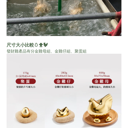
尺寸大小比較
🥚🐥
🐓
發財雞產品有分金雞母組、金雞仔組、聚蛋組