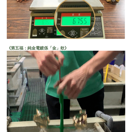
《第五福：純金電鍍係「金」欸》