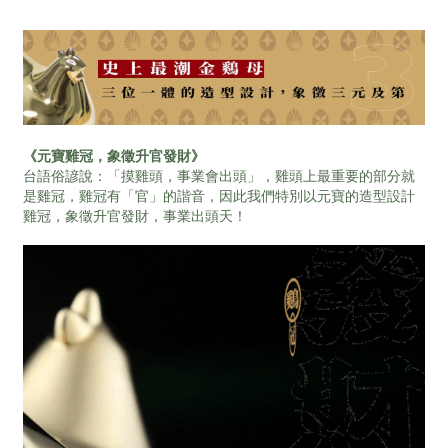
《元寶雞冠，象徵升官發財》
台語俗諺說：「摸雞頭，事業會出頭」，雞頭上最重要的部分就
是雞冠，雞冠有「官」的諧音，因此我們特別以元寶的造型設計
雞冠，象徵升官發財，事業出頭天！