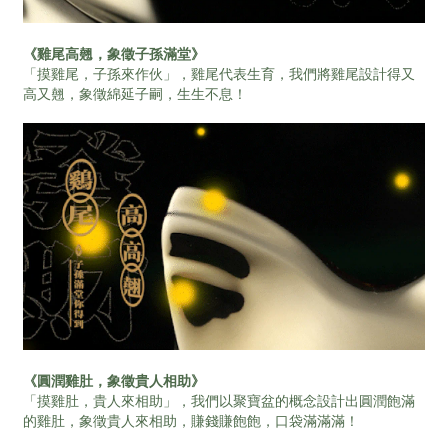
《雞尾高翹，象徵子孫滿堂》
「摸雞尾，子孫來作伙」，雞尾代表生育，我們將雞尾設計得又
高又翹，象徵綿延子嗣，生生不息！
《圓潤雞肚，象徵貴人相助》
「摸雞肚，貴人來相助」，我們以聚寶盆的概念設計出圓潤飽滿
的雞肚，象徵貴人來相助，賺錢賺飽飽，口袋滿滿滿！