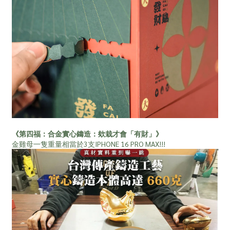
《第四福：合金實心鑄造：欸栽才會「有財」》
金雞母一隻重量相當於3支IPHONE 16 PRO MAX!!!